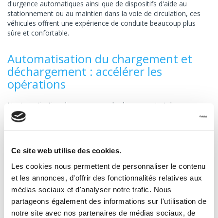
d'urgence automatiques ainsi que de dispositifs d'aide au
stationnement ou au maintien dans la voie de circulation, ces
véhicules offrent une expérience de conduite beaucoup plus
sûre et confortable.
Automatisation du chargement et
déchargement : accélérer les
opérations
L'automatisation des processus de chargement et de
déchargement transforme le secteur du transport en optimisant
chaque opération. Grâce à des systèmes robotisés, ces
opérations autrefois fastidieuses et chronophages sont
désormais effectuées rapidement, avec une grande précision,
Ce site web utilise des cookies.
ne nécessitant qu'une intervention minime des opérateurs. Les
entrepôts et les centres de distribution utilisent de plus en plus
Les cookies nous permettent de personnaliser le contenu
des robots autonomes pour déplacer les marchandises,
et les annonces, d'offrir des fonctionnalités relatives aux
optimiser l'espace de stockage, et charger ou décharger les
médias sociaux et d'analyser notre trafic. Nous
véhicules. Ces systèmes intelligents font ainsi gagner un temps
partageons également des informations sur l'utilisation de
considérable aux entreprises. Ils permettent également de
réduire les coûts liés à la main-d'œuvre tout en
notre site avec nos partenaires de médias sociaux, de