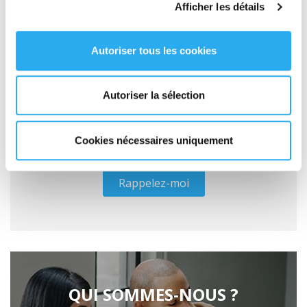
Votre devis EXPRESS en ligne
Afficher les détails
GRATUIT
Autoriser tous les cookies
Autoriser la sélection
Cookies nécessaires uniquement
Rappelez-moi
QUI SOMMES-NOUS ?