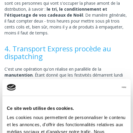
sont ces personnes qui vont s'occuper la phase amont de la
distribution, à savoir :
le tri, le conditionnement et
l'étiquetage de vos cadeaux de Noël
. De manière générale,
il faut compter deux - trois heures pour mettre sous pli trois
cents colis et, bien sûr, moins il y a de produits à empaqueter,
moins il faut de temps.
4. Transport Express procède au
dispatching
C'est une opération qu'on réalise en parallèle de la
manutention
. Étant donné que les festivités démarrent lundi
soir et que les délais commencent à être serrés, vous pouvez
être sûrs qu'on va mettre nos dispatcheurs les plus
expérimentés à votre disposition. Ce sont eux qui vont être
chargés d'établir le
plan de transport le plus optimal
possible
pour livrer dans les temps les plus brefs les cadeaux
Ce site web utilise des cookies.
que vous nous avez confiés. Notre politique : privilégier les
trajets les plus courts et/ou les moins encombrés et opérer par
Les cookies nous permettent de personnaliser le contenu
zone géographique. Tout simplement parce que c'est plus
et les annonces, d'offrir des fonctionnalités relatives aux
rapide, plus économique et plus écologique !
médias sociaux et d'analyser notre trafic. Nous