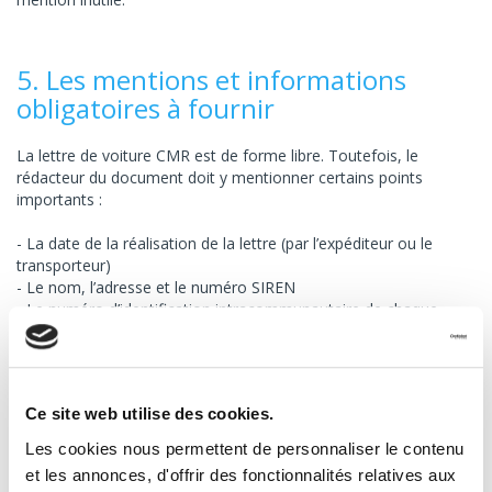
5. Les mentions et informations
obligatoires à fournir
La lettre de voiture CMR est de forme libre. Toutefois, le
rédacteur du document doit y mentionner certains points
importants :
La date de la réalisation de la lettre (par l’expéditeur ou le
transporteur)
Le nom, l’adresse et le numéro SIREN
Le numéro d’identification intracommunautaire de chaque
partie prenante (l’entreprise ou le transporteur)
La date à laquelle la marchandise a été prise en charge et la
date du début de la livraison
La date de livraison estimée par l’expéditeur
Ce site web utilise des cookies.
La nature de la marchandise, sa quantité, son poids, ou son
volume
Les cookies nous permettent de personnaliser le contenu
Le nom de l’expéditeur
et les annonces, d'offrir des fonctionnalités relatives aux
Le nom du destinataire