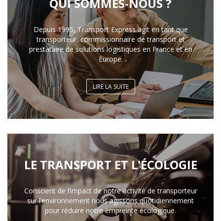
QUI SOMMES-NOUS ?
Depuis 1995, Transport Express agit en tant que
transporteur, commissionnaire de transport et
prestataire de solutions logistiques en France et en
Europe.
LIRE LA SUITE
LE TRANSPORT ET L'ÉCOLOGIE
Conscient de l’impact de notre activité de transporteur
sur l’environnement nous agissons quotidiennement
pour réduire notre empreinte écologique.