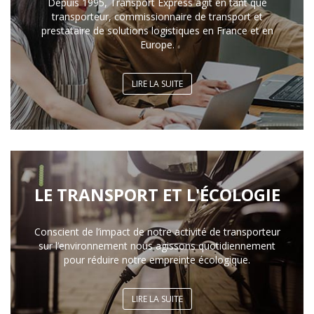
Depuis 1995, Transport Express agit en tant que
transporteur, commissionnaire de transport et
prestataire de solutions logistiques en France et en
Europe.
LIRE LA SUITE
LE TRANSPORT ET L'ÉCOLOGIE
Conscient de l’impact de notre activité de transporteur
sur l’environnement nous agissons quotidiennement
pour réduire notre empreinte écologique.
LIRE LA SUITE