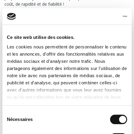
coût, de rapidité et de fiabilité !
5. Nous livrons en France et dans
toute l'Europe
Ce site web utilise des cookies.
Là encore, chez Transport Express, on fait tout pour répondre à
vos besoins et c’est pourquoi on
affrète vos marchandises
Les cookies nous permettent de personnaliser le contenu
non seulement dans toute la France métropolitaine, mais
et les annonces, d'offrir des fonctionnalités relatives aux
également dans toute l’Europe (on va jusqu’en Russie).
médias sociaux et d'analyser notre trafic. Nous
L’avantage pour vous, c’est que vous n’avez rien à faire. L’équipe
partageons également des informations sur l'utilisation de
de Transport Express organise votre expédition de A à Z, depuis
notre site avec nos partenaires de médias sociaux, de
l’enlèvement de vos marchandises jusqu’à leur livraison finale en
passant par la rédaction des formulaires et autres documents
publicité et d'analyse, qui peuvent combiner celles-ci
légaux. En outre, quand il s’agit d’un
transport à
avec d'autres informations que vous leur avez fournies
l’international
, on s’occupe de toutes les démarches
ou qu'ils ont collectées lors de votre utilisation de leurs
administratives nécessaires pour permettre à votre fret de
services.
passer les douanes en toute sérénité !
Sélection
Nécessaires
6. Vous pouvez suivre votre frêt en
du
consentement
temps réel