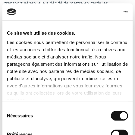
transport aérien, elle a décidé de mettre en garde les
compagnies aériennes contre le transport de batteries au
lithium.
Aujourd'hui, il existe des règles très strictes pour
sécuriser au
maximum le transport aérien des batteries au lithium
:
Ce site web utilise des cookies.
interdiction de transporter des piles au lithium en vrac dans les
Les cookies nous permettent de personnaliser le contenu
avions
et les annonces, d'offrir des fonctionnalités relatives aux
médias sociaux et d'analyser notre trafic. Nous
obligation d'étiqueter « envoi de matières dangereuses » les
colis ou palette contenant des piles au lithium
partageons également des informations sur l'utilisation de
notre site avec nos partenaires de médias sociaux, de
autorisation des batteries insérées dans l'appareil (à condition
qu'elles soient en bon état)
publicité et d'analyse, qui peuvent combiner celles-ci
avec d'autres informations que vous leur avez fournies
ou qu'ils ont collectées lors de votre utilisation de leurs
services.
Que fait-on chez Transport Express ?
Sélection
Nécessaires
Chez Transport Express,
nous ne transportons pas les
du
produits dangereux
et les batteries au lithium en vrac en font
consentement
partie, bien sûr. En revanche, la bonne nouvelle, c'est que
nous
Préférences
transportons les produits qui contiennent des batteries